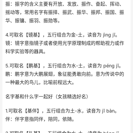
振：振字的含义主要有开放、发放、振作、奋起、挥动、
摇动等，常用名字有振择、振武、振华、振邦、振国、振
华、振镛、振羽、振勋等。
4.可取名【镜基】，五行组合为金-土，读音为 jìng jī。
镜：镜字意指镜子或者使用光学原理制成的帮助视力或作
科学实验等的器具。
5.可取名【鹏基】，五行组合为水-土，读音为 péng jī。
鹏：鹏字意为大鹏展翅，象征能勇敢向前。意为传说中的
一种最大的鸟儿，比喻前程远大。
名字基和什么字一起好（女孩精选好名）
1.可取名【基伴】，五行组合为土-水，读音为 jī bàn。
伴：伴字意指同伴，陪同，依随。