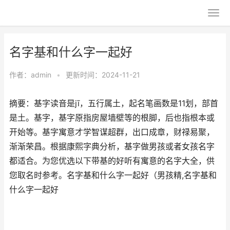
名字基和什么字一起好
作者：
admin
•
更新时间：2024-11-21
摘要：基字读音是jī，五行属土，起名笔画数是11划，部首
是土。基字，基字原指房屋墙壁等的根脚，后也指根本或
开始等。基字寓意才学智谋超群，出口成章，财禄易聚，
渐渐荣昌。根据康熙字典分析，基字做男孩或者女孩名字
都适合。为您优选以下带基的好听有寓意的名字大全，供
您取名时参考。名字基和什么字一起好（男孩精,名字基和
什么字一起好