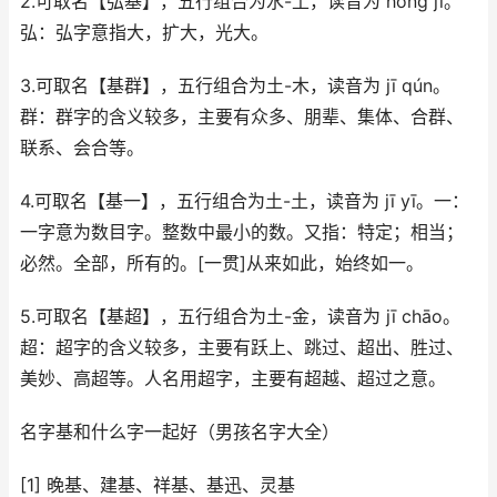
2.可取名【弘基】，五行组合为水-土，读音为 hóng jī。
弘：弘字意指大，扩大，光大。
3.可取名【基群】，五行组合为土-木，读音为 jī qún。
群：群字的含义较多，主要有众多、朋辈、集体、合群、
联系、会合等。
4.可取名【基一】，五行组合为土-土，读音为 jī yī。一：
一字意为数目字。整数中最小的数。又指：特定；相当；
必然。全部，所有的。[一贯]从来如此，始终如一。
5.可取名【基超】，五行组合为土-金，读音为 jī chāo。
超：超字的含义较多，主要有跃上、跳过、超出、胜过、
美妙、高超等。人名用超字，主要有超越、超过之意。
名字基和什么字一起好（男孩名字大全）
[1] 晚基、建基、祥基、基迅、灵基