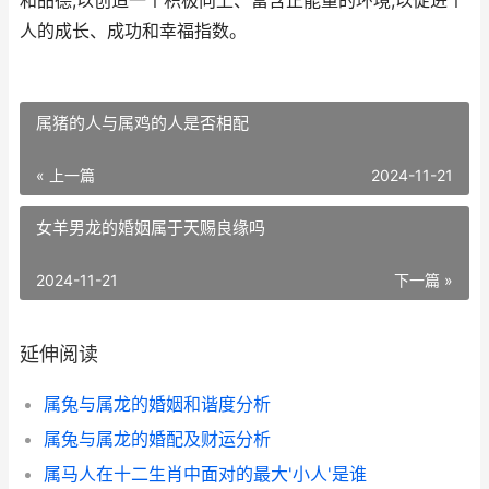
和品德,以创造一个积极向上、富含正能量的环境,以促进个
人的成长、成功和幸福指数。
属猪的人与属鸡的人是否相配
« 上一篇
2024-11-21
女羊男龙的婚姻属于天赐良缘吗
2024-11-21
下一篇 »
延伸阅读
属兔与属龙的婚姻和谐度分析
属兔与属龙的婚配及财运分析
属马人在十二生肖中面对的最大'小人'是谁