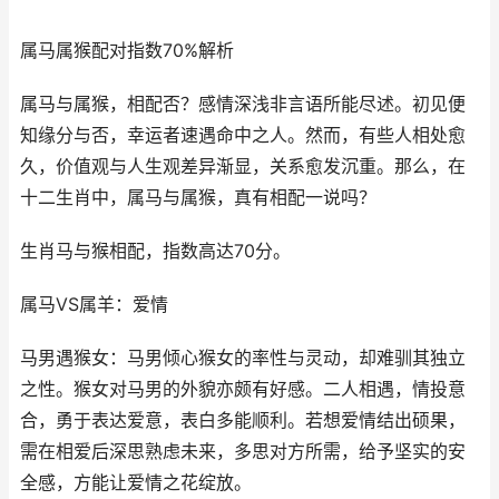
属马属猴配对指数70%解析
属马与属猴，相配否？感情深浅非言语所能尽述。初见便
知缘分与否，幸运者速遇命中之人。然而，有些人相处愈
久，价值观与人生观差异渐显，关系愈发沉重。那么，在
十二生肖中，属马与属猴，真有相配一说吗？
生肖马与猴相配，指数高达70分。
属马VS属羊：爱情
马男遇猴女：马男倾心猴女的率性与灵动，却难驯其独立
之性。猴女对马男的外貌亦颇有好感。二人相遇，情投意
合，勇于表达爱意，表白多能顺利。若想爱情结出硕果，
需在相爱后深思熟虑未来，多思对方所需，给予坚实的安
全感，方能让爱情之花绽放。