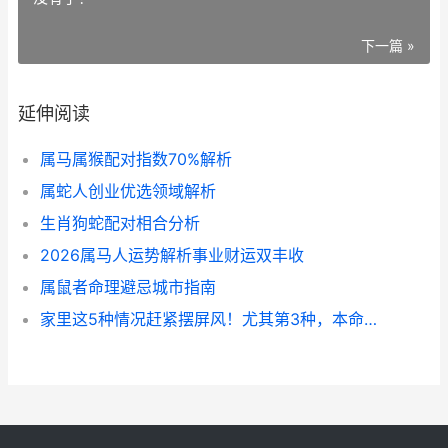
下一篇 »
延伸阅读
属马属猴配对指数70%解析
属蛇人创业优选领域解析
生肖狗蛇配对相合分析
2026属马人运势解析事业财运双丰收
属鼠者命理避忌城市指南
家里这5种情况赶紧摆屏风！尤其第3种，本命年必看！