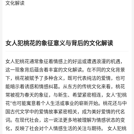
文化解读
女人犯桃花的象征意义与背后的文化解读
女人犯桃花通常象征着情感上的好运或遭遇浪漫的机遇，
这一现象背后蕴含着丰富的文化解读。在不同的文化背景
下，桃花被赋予了多种含义，既可代表纯洁的爱情，也可
能暗示着诱惑和情感纠葛。从东方的传统文化来看，桃花
常被视为春天的象征，与新生、希望紧密相连，女人“犯桃
花”也可能寓意着个人生活或事业的崭新开始。桃花还与中
国古代文学中的爱情故事紧密相关，成为美好爱情的代名
词。在现代社会，这一说法更多地被理解为情感状态的变
化，反映了社会对个人情感生活的关注与期待。 女人犯桃