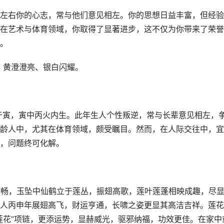
左右你的心志，常与他们意见相左。你的思想日益丰富，但经验
在艺术与体育领域，你取得了显著进步，这不仅为你带来了荣誉
。
熠、黄澄澄亮、银白闪耀。
藏于寅，寅中丙火内生。此年生人个性叛逆，常与长辈意见相左，
龄人中，尤其在体育领域，颇受瞩目。然而，在人际交往中，宜
，问题终可化解。
安顺畅，玉坠中仙鹤立于莲丛，振翅高歌，莲叶莲蓬相映成趣，尽
人丙申年展翅高飞，财运亨通，长啸之姿更显其高洁吉祥。莲花
莲花”项链，更添运势，显赫威光，驱邪纳福，功效更佳。在家中