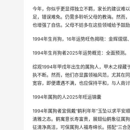
今年，你似乎更显得独立不羁，家长的建议难以
足，错误难免。仍需多聆听父母的教诲。然而，
也增强了自信。父母不妨多在这些领域给予鼓励
1994年生肖狗，16年运势旺色揭晓：金辉熠
1994年生肖狗者2025年运势概览：全面预测。
综观1994年甲戌年出生的属狗人，甲木之禄
执不断。然而，他们亦显露领袖风范，尤其在同
宽容，即便遭遇不满，也应保持平和，与人商讨
1994年属狗的人2025年旺运锦囊
1994年属狗者宜佩戴“鹤利年年”玉坠以求平
清雅之态。鹤寓意长寿富贵，展翅仙鹤象征属狗
征清净高洁，可保属狗人福寿绵长。搭配“三合