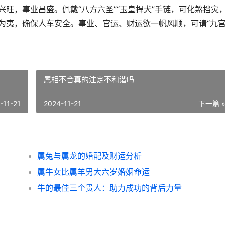
兴旺，事业昌盛。佩戴“八方六圣”“玉皇捍犬”手链，可化煞挡灾
险为夷，确保人车安全。事业、官运、财运欲一帆风顺，可请“九
属相不合真的注定不和谐吗
-11-21
2024-11-21
下一篇 
属兔与属龙的婚配及财运分析
属牛女比属羊男大六岁婚姻命运
牛的最佳三个贵人：助力成功的背后力量