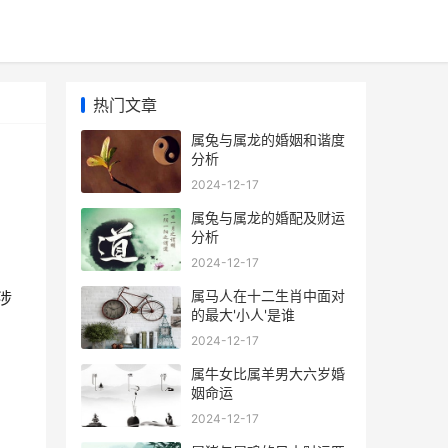
热门文章
属兔与属龙的婚姻和谐度
分析
2024-12-17
属兔与属龙的婚配及财运
分析
2024-12-17
属马人在十二生肖中面对
涉
的最大'小人'是谁
2024-12-17
属牛女比属羊男大六岁婚
姻命运
2024-12-17