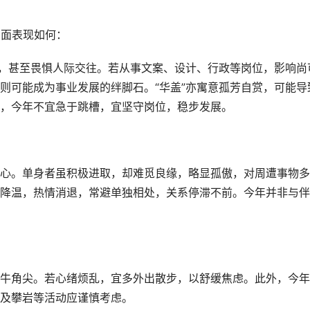
方面表现如何：
足，甚至畏惧人际交往。若从事文案、设计、行政等岗位，影响尚
则可能成为事业发展的绊脚石。“华盖”亦寓意孤芳自赏，可能导
，今年不宜急于跳槽，宜坚守岗位，稳步发展。
心。单身者虽积极进取，却难觅良缘，略显孤傲，对周遭事物多
降温，热情消退，常避单独相处，关系停滞不前。今年并非与伴
牛角尖。若心绪烦乱，宜多外出散步，以舒缓焦虑。此外，今年
及攀岩等活动应谨慎考虑。