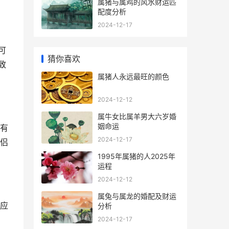
属猪与属鸡的风水财运匹
配度分析
2024-12-17
可
猜你喜欢
致
属猪人永远最旺的颜色
2024-12-12
属牛女比属羊男大六岁婚
姻命运
有
2024-12-17
侣
1995年属猪的人2025年
运程
2024-12-12
属兔与属龙的婚配及财运
应
分析
2024-12-17