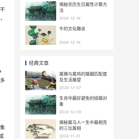
揭秘农历生日属性计算方
不
法
，
2024-12-16
牛的文化趣谈
2024-12-16
经典文章
争
属猪与属鸡的婚姻匹配度
及生活展望
多
2024-12-07
生肖中最好避免的结婚对
象
2024-12-09
显
揭秘属马人一生中最相克
象
的三位属相
或
2024-11-21