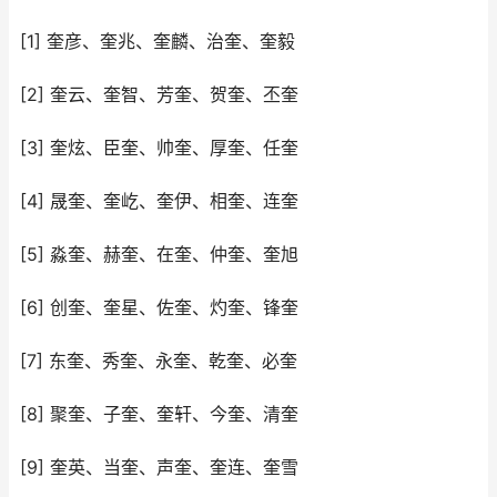
[1] 奎彦、奎兆、奎麟、治奎、奎毅
[2] 奎云、奎智、芳奎、贺奎、丕奎
[3] 奎炫、臣奎、帅奎、厚奎、任奎
[4] 晟奎、奎屹、奎伊、相奎、连奎
[5] 淼奎、赫奎、在奎、仲奎、奎旭
[6] 创奎、奎星、佐奎、灼奎、锋奎
[7] 东奎、秀奎、永奎、乾奎、必奎
[8] 聚奎、子奎、奎轩、今奎、清奎
[9] 奎英、当奎、声奎、奎连、奎雪