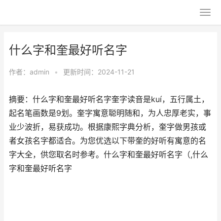
什么字和奎最好听名字
作者：
admin
•
更新时间：2024-11-21
摘要：什么字和奎最好听名字奎字读音是kuí，五行属土，
起名笔画数是9划。奎字寓意聪明随和，为人忠厚老实，事
业少波折，易获成功。根据康熙字典分析，奎字做男孩或
者女孩名字都适合。为您优选以下带奎的好听有寓意的名
字大全，供您取名时参考。什么字和奎最好听名字（,什么
字和奎最好听名字