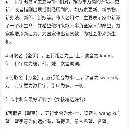
新：新字的含义主要与“旧”相对，指万事万物的开始、更
新、或者指刚出现或刚经历到的，如万象更新、新事物、
新办法、新郎、新娘等。作人名用时，主要表示家中新添
了一个小生命，并希望他将来能不辜负全家人的厚望，为
家族增添新活力，为国家作出新贡献，为社会带来新生
机。
4.可取名【奎伊】，五行组合为土-土，读音为 kuí yī。
伊：伊字意为彼，他，她；文言助词。
5.可取名【万奎】，五行组合为水-土，读音为 wàn kuí。
万：万字意为数目字。引申为多，一切。
什么字和奎最好听名字（女孩精选好名）
1.可取名【望奎】，五行组合为水-土，读音为 wàng kuí。
望：望字意为向远处看，看得见。意为希望、名望。