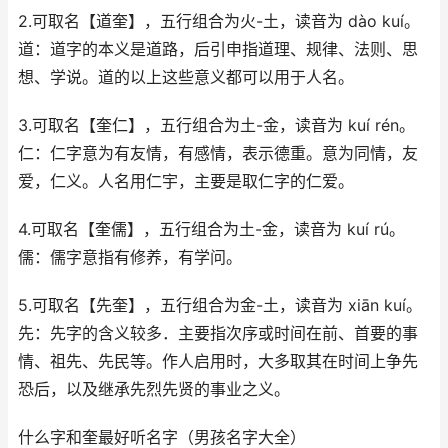
2.可取名【道奎】，五行组合为火-土，读音为 dào kuí。
道：道字的本义是道路，后引申指道理、规律、法则、思
想、学说。道的以上这些意义都可以用于人名。
3.可取名【奎仁】，五行组合为土-金，读音为 kuí rén。
仁：仁字意为有友情，有感情，表示德重。意为同情，友
爱，仁义。人名用仁宇，主要是取仁字的仁爱。
4.可取名【奎儒】，五行组合为土-金，读音为 kuí rú。
儒：儒字意指有修养，有学问。
5.可取名【先奎】，五行组合为金-土，读音为 xiān kuí。
先：先字的含义较多．主要指次序或时间在前、首要的事
情、祖先、先民等。作人启用时，大多取其在时间上争先
恐后，以及继承先烈先贤的事业之义。
什么字和奎最好听名字（男孩名字大全）