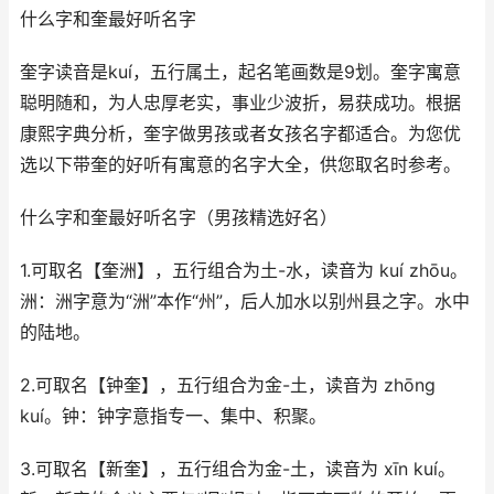
什么字和奎最好听名字
奎字读音是kuí，五行属土，起名笔画数是9划。奎字寓意
聪明随和，为人忠厚老实，事业少波折，易获成功。根据
康熙字典分析，奎字做男孩或者女孩名字都适合。为您优
选以下带奎的好听有寓意的名字大全，供您取名时参考。
什么字和奎最好听名字（男孩精选好名）
1.可取名【奎洲】，五行组合为土-水，读音为 kuí zhōu。
洲：洲字意为“洲”本作“州”，后人加水以别州县之字。水中
的陆地。
2.可取名【钟奎】，五行组合为金-土，读音为 zhōng
kuí。钟：钟字意指专一、集中、积聚。
3.可取名【新奎】，五行组合为金-土，读音为 xīn kuí。