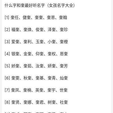
什么字和奎最好听名字（女孩名字大全）
[1] 奎任、健奎、奎奎、奎恩、奎翰
[2] 福奎、奎焕、俊奎、泽奎、奎珍
[3] 爱奎、奎利、玉奎、小奎、奎橙
[4] 银奎、金奎、仰奎、奎权、恩奎
[5] 娇奎、奎茹、汝奎、妍奎、奎芳
[6] 奎雯、秋奎、奎基、奎青、灿奎
[7] 奎凤、奎楠、英奎、奎宇、世奎
[8] 奎贤、奎娜、奎君、树奎、社奎