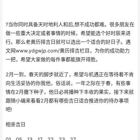
?当你同时具备天时地利人和后,想不成功都难。很多朋友在
做一些重大决定或者事情的时候，希望能选个好时辰来进
行。那么老黄历择吉日就可以选出一个适合的好日子。遇
文网www.ydgwjp.com/黄历择吉栏目，为你的成功助力
一把，希望大家做的每件事都能旗开得胜。
2月一到，春天的脚步就近了，希望与机遇正在等待着不肯
向生活妥协的你我他，俗话说，一年之际在于春，有些事
情在2月撒下种子，他日必将播种下丰收的果实，接下来就
跟随小编来看看2月都有哪些吉日适合推进你的待办事项
吧!
相亲吉日
01、05、13、17、22、23、27