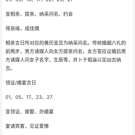
宜相亲、提亲、纳采问名、约会
得良缘，成佳偶
相亲吉日所对应的黄历宜忌为纳采问名。传统婚姻六礼的
前两步，男方请媒人向女方提亲问名，女方答应议婚后男
方请媒人问女子名字、生辰等，并卜于祖庙以定凶吉纳
吉。
领证/婚宴吉日
01、05、17、23、27
宜领证、嫁娶、办婚宴
宴请宾客，见证爱情