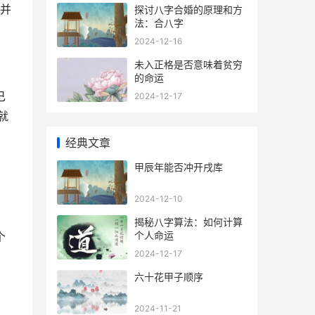
,并
探讨八字合婚的原理和方
法：合八字
2024-12-16
未入正格是否意味着贫穷
的命运
己
2024-12-17
就
经典文章
甲辰年能否冲开戌库
2024-12-10
揭秘八字算法：如何计算
个人命运
个
2024-12-17
六十花甲子顺序
2024-11-21