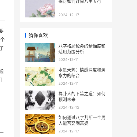
探讨如何计算八字五行
2024-12-17
要
猜你喜欢
个
八字格局论命的精确度和
了
适用范围分析
2024-12-11
水星天蝎：情感深度和洞
通
察力的结合
们
2024-12-11
算卦人的卜筮之道：如何
预测未来
2024-12-12
如何通过八字判断一个男
人能否娶到富婆
2024-12-17
一